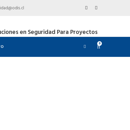
idad@odis.cl
uciones en Seguridad Para Proyectos
0
TO
s