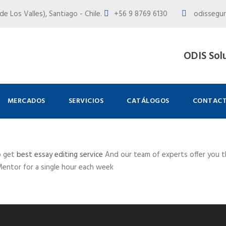
e Los Valles), Santiago - Chile.
+56 9 8769 6130
odissegur
ODIS Sol
MERCADOS
SERVICIOS
CATÁLOGOS
CONTAC
o get
best essay editing service
And our team of experts offer you th
 Mentor for a single hour each week