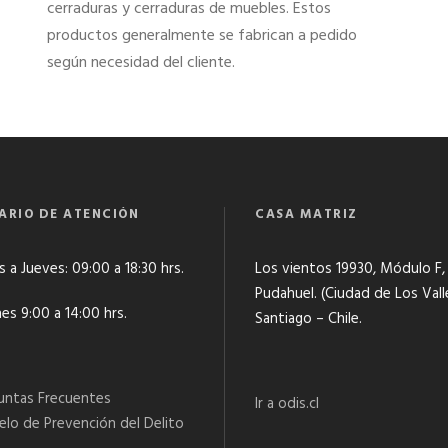
cerraduras y cerraduras de muebles. Estos
productos generalmente se fabrican a pedido
según necesidad del cliente.
ARIO DE ATENCIÓN
CASA MATRIZ
 a Jueves: 09:00 a 18:30 hrs.
Los vientos 19930, Módulo F,
Pudahuel. (Ciudad de Los Vall
es 9:00 a 14:00 hrs.
Santiago – Chile.
untas Frecuentes
Ir a odis.cl
lo de Prevención del Delito