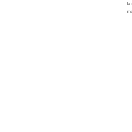
la
ma