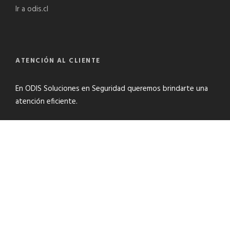
Ir a odis.cl
ATENCIÓN AL CLIENTE
En ODIS Soluciones en Seguridad queremos brindarte una
atención eficiente.
odisseguridad@odis.cl
+56 9 8769 6130