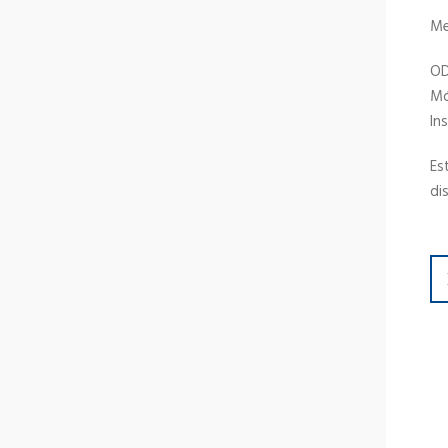
Me
OD
Mó
In
Es
di