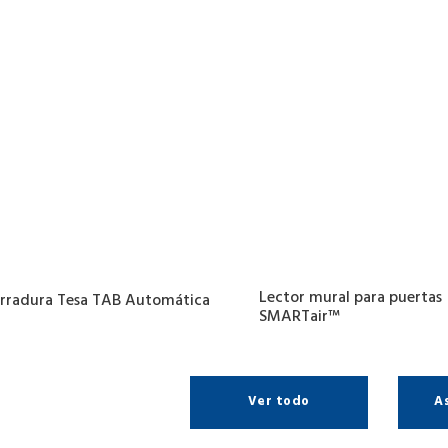
Lector mural para puertas
rradura Tesa TAB Automática
SMARTair™
Ver todo
A