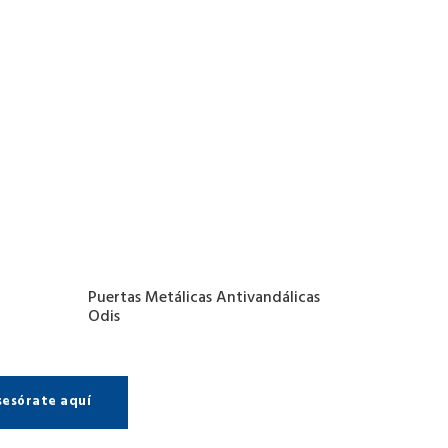
Puertas Metálicas Antivandálicas
Odis
sesórate aquí