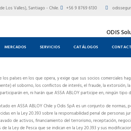
e Los Valles), Santiago - Chile.
+56 9 8769 6130
odissegur
ODIS Sol
MERCADOS
SERVICIOS
CATÁLOGOS
CONTAC
e los países en los que opera, y exige que sus socios comerciales h
ente) el soborno, los conflictos de interés, el fraude, la extorsión, l
o participarán en, ni harán que ASSA ABLOY participe en, ningún tipo 
tado en ASSA ABLOY Chile y Odis SpA es un conjunto de normas, pol
cidas en la Ley 20.393 sobre la responsabilidad penal de personas jur
lavado de activos, financiamiento del terrorismo, receptación, negoc
s de la Ley de Pesca que se indican en la Ley 20.393 y sus modificacio