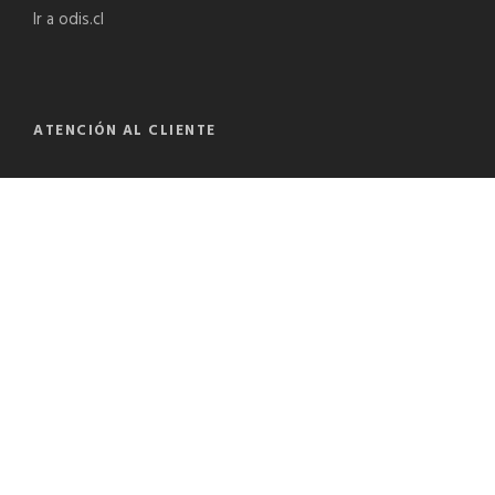
Ir a odis.cl
ATENCIÓN AL CLIENTE
En ODIS Soluciones en Seguridad queremos brindarte una
atención eficiente.
odisseguridad@odis.cl
+56 9 8769 6130