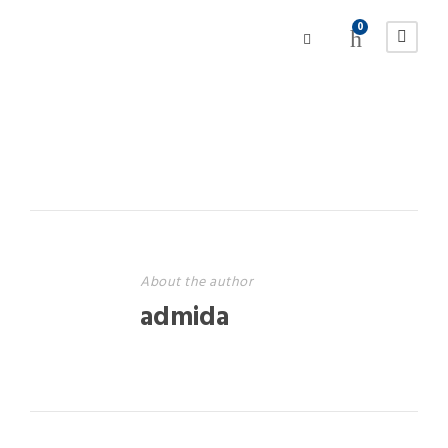
0
About the author
admida