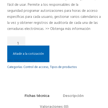
fácil de usar. Permite a los responsables de la
seguridad
programar autorizaciones para horas de acceso
específicas para cada usuario, gestionar varios calendarios a
la
vez y obtener registros de auditoría de cada una de las
cerraduras electrónicas. >> Obtenga más información
S
o
f
Añadir a la cotización
t
SKU:
SNCCKITUOC10
w
Categorías:
Control de acceso
,
Tipos de productos
a
r
e
S
M
Fichas técnica
Descripción
A
R
Valoraciones (0)