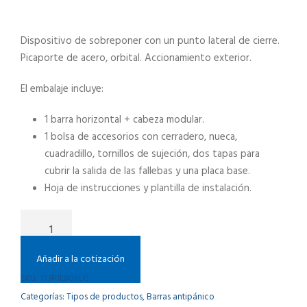
Dispositivo de sobreponer con un punto lateral de cierre.
Picaporte de acero, orbital. Accionamiento exterior.
El embalaje incluye:
1 barra horizontal + cabeza modular.
1 bolsa de accesorios con cerradero, nueca,
cuadradillo, tornillos de sujeción, dos tapas para
cubrir la salida de las fallebas y una placa base.
Hoja de instrucciones y plantilla de instalación.
B
a
r
Añadir a la cotización
r
SKU:
TOP1E808LG
a
Categorías:
Tipos de productos
,
Barras antipánico
A