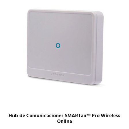
r
c
a
n
t
i
d
a
d
Hub de Comunicaciones SMARTair™ Pro Wireless
Online​