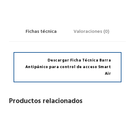
n
t
i
p
Fichas técnica
Valoraciones (0)
á
n
i
c
Descargar Ficha Técnica Barra
o
Antipánico para control de acceso Smart
p
Air
a
r
a
Productos relacionados
c
o
n
t
r