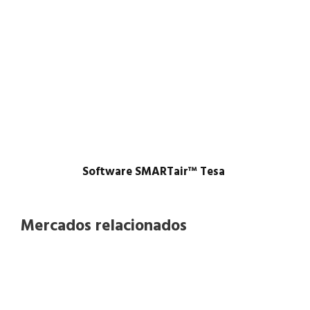
t
i
d
a
d
Software SMARTair™ Tesa ​
Mercados relacionados