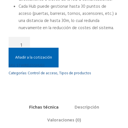
Cada Hub puede gestionar hasta 30 puntos de
acceso (puertas, barreras, tornos, ascensores, etc.) a
una distancia de hasta 30m, lo cual redunda
nuevamente en la reducción de costes del sistema.
H
u
b
Añadir a la cotización
d
SKU:
STWIRELESSHUB3
e
Categorías:
Control de acceso
,
Tipos de productos
C
o
m
u
n
Fichas técnica
Descripción
i
c
Valoraciones (0)
a