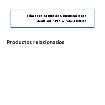
c
i
o
Ficha técnica Hub de Comunicaciones
SMARTair™ Pro Wireless Online​
n
e
s
S
Productos relacionados
M
A
R
T
a
i
r
™
P
r
o