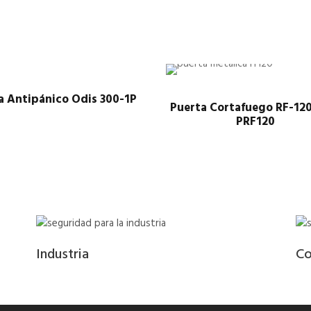
n
t
i
p
á
a Antipánico Odis 300-1P
n
Puerta Cortafuego RF-12
i
PRF120
c
o
O
d
i
s
3
Industria
Co
0
0
A
u