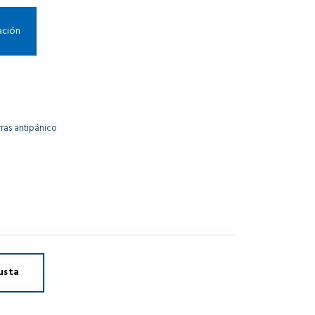
zación
ras antipánico
usta