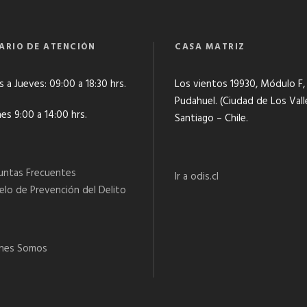
g
u
ARIO DE ATENCIÓN
CASA MATRIZ
s
t
a
 a Jueves: 09:00 a 18:30 hrs.
Los vientos 19930, Módulo F,
c
Pudahuel. (Ciudad de Los Vall
es 9:00 a 14:00 hrs.
a
Santiago – Chile.
n
t
i
untas Frecuentes
Ir a odis.cl
d
lo de Prevención del Delito
a
d
nes Somos