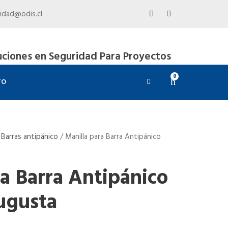
idad@odis.cl
uciones en Seguridad Para Proyectos
0
TO
/
Barras antipánico
/
Manilla para Barra Antipánico
ra Barra Antipánico
ugusta