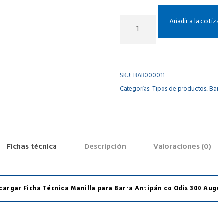
M
Añadir a la coti
a
n
i
l
SKU:
BAR000011
l
Categorías:
Tipos de productos
,
Bar
a
p
a
r
a
Fichas técnica
Descripción
Valoraciones (0)
B
a
r
cargar Ficha Técnica Manilla para Barra Antipánico Odis 300 Aug
r
a
A